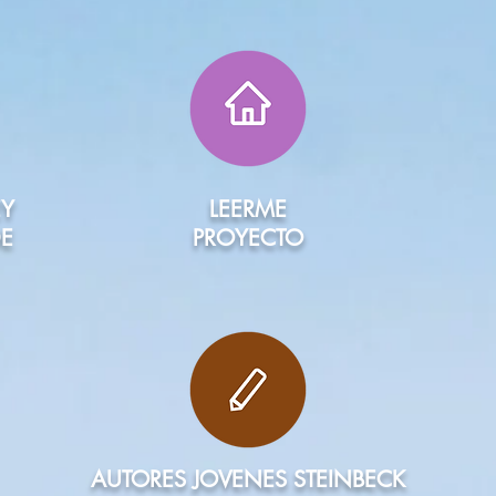
EY
LEERME
DE
PROYECTO
AUTORES JOVENES STEINBECK