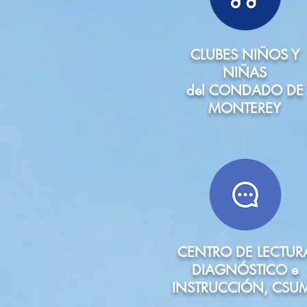
CLUBES NIÑOS Y
NIÑAS
del CONDADO DE
MONTEREY
CENTRO DE LECTUR
DIAGNÓSTICO e
INSTRUCCIÓN, CSU